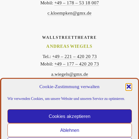
Mobil:
+49 – 178 – 53 18 007
c.kloempken@gmx.de
WALLSTREETTHEATRE
ANDREAS WIEGELS
Tel.:
+49 – 221 – 420 20 73
Mobil:
+49 – 177 – 420 20 73
a.wiegels@gmx.de
Cookie-Zustimmung verwalten
Wir verwenden Cookies, um unsere Website und unseren Service zu optimieren.
FIND US ON:
Cookies akzeptieren
WallStreetTheatre
WallstreetTheatre
WallstreetTheatre
WallstreetTheatre
on
on
on
on
facebook
vimeo
youtube
Instagram
Ablehnen