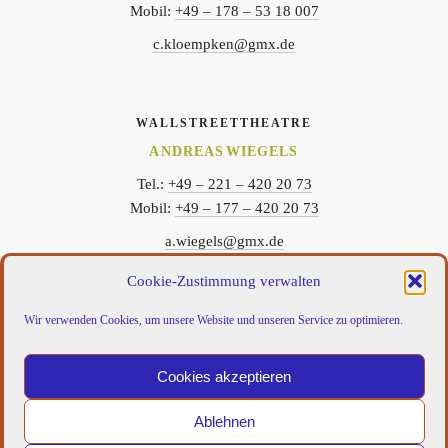
Mobil:
+49 – 178 – 53 18 007
c.kloempken@gmx.de
WALLSTREETTHEATRE
ANDREAS WIEGELS
Tel.:
+49 – 221 – 420 20 73
Mobil:
+49 – 177 – 420 20 73
a.wiegels@gmx.de
Cookie-Zustimmung verwalten
Wir verwenden Cookies, um unsere Website und unseren Service zu optimieren.
FIND US ON:
Cookies akzeptieren
WallStreetTheatre
WallstreetTheatre
WallstreetTheatre
WallstreetTheatre
on
on
on
on
facebook
vimeo
youtube
Instagram
Ablehnen